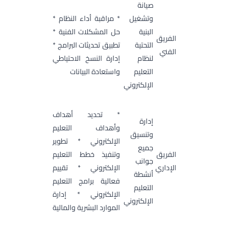
صيانة
وتشغيل
* مراقبة أداء النظام *
البنية
حل المشكلات الفنية *
الفريق
التحتية
تطبيق تحديثات البرامج *
الفني
لنظام
إدارة النسخ الاحتياطي
التعليم
واستعادة البيانات
الإلكتروني
* تحديد أهداف
إدارة
وأهداف التعليم
وتنسيق
الإلكتروني * تطوير
جميع
الفريق
وتنفيذ خطط التعليم
جوانب
الإداري
الإلكتروني * تقييم
أنشطة
فعالية برامج التعليم
التعليم
الإلكتروني * إدارة
الإلكتروني
الموارد البشرية والمالية