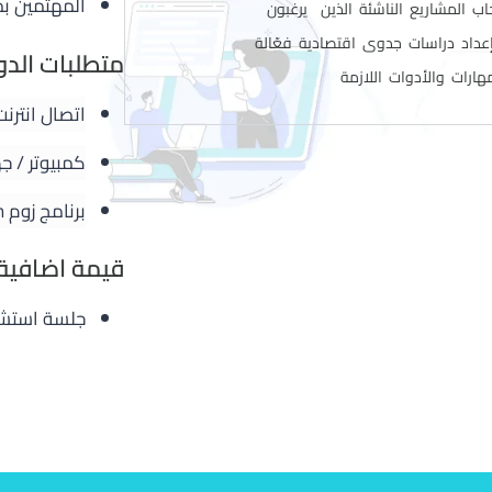
المهتمين بم
ب المشاريع الناشئة الذين يرغبون
داد دراسات جدوى اقتصادية فعّالة
متطلبات الدو
ارات والأدوات اللازمة
اتصال انترن
كمبيوتر / ج
برنامج زوم zoom
قيمة اضافية 
جلسة استشار